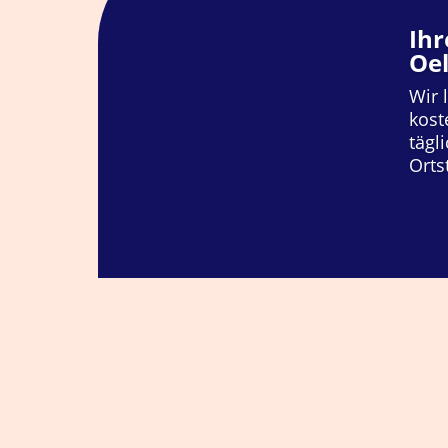
Ihr
Oel
Wir 
kost
tägl
Orts