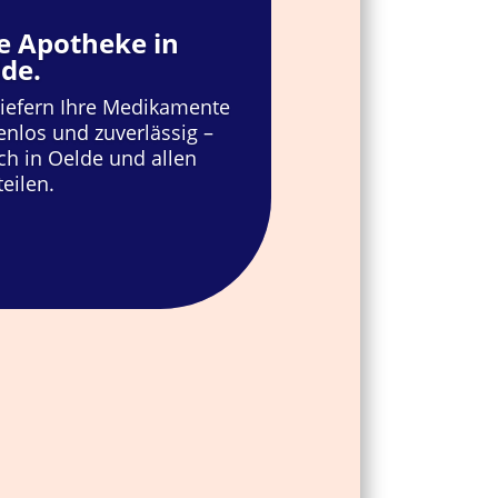
e Apotheke in
de.
liefern Ihre Medikamente
enlos und zuverlässig –
ich in Oelde und allen
teilen.