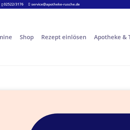
02522/3176
service@apotheke-rusche.de
rmine
Shop
Rezept einlösen
Apotheke &