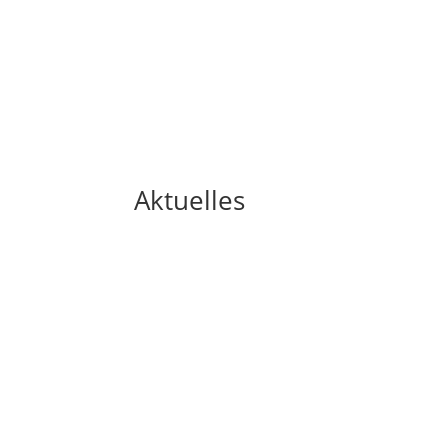
Aktuelles
Zeitung August 2026
Download als PDF: Zeitung Rusche Apoth
mehr lesen
