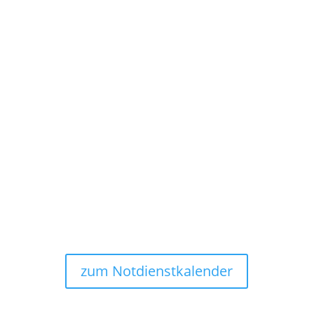
Mo, Di, Do, Fr,
8.00 - 13.00 u. 14.00 - 18.30 Uhr
Mi 8.00 Uhr - 13.00 Uhr
Sa 8.30 Uhr - 13.00 Uhr

Adresse
Geiststraße 7-
11
59302 Oelde
zum Notdienstkalender