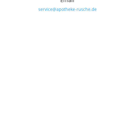
service@apotheke-rusche.de

Telefon
02522/3176

allgemeine Öffnungszeiten