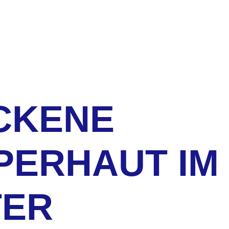
CKENE
PERHAUT IM
TER