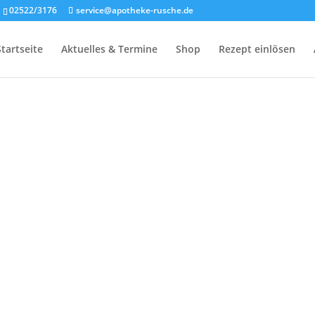
02522/3176
service@apotheke-rusche.de
Startseite
Aktuelles & Termine
Shop
Rezept einlösen