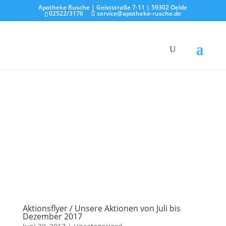
Apotheke Rusche | Geiststraße 7-11 | 59302 Oelde
02522/3176
service@apotheke-rusche.de
Aktionsflyer / Unsere Aktionen von Juli bis
Dezember 2017